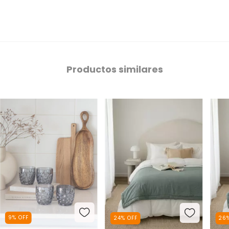
Productos similares
9
%
OFF
24
%
OFF
26