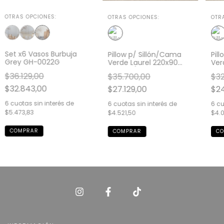
OTRAS OPCIONES:
OTRAS OPCIONES:
OTR
Set x6 Vasos Burbuja
Pillow p/ Sillón/Cama
Pil
Grey GH-0022G
Verde Laurel 220x90
Ver
GH9157/2
GH9
$36.129,00
$35.700,00
$32
$32.843,00
$27.129,00
$24
6
cuotas sin interés de
6
cuotas sin interés de
6
cu
$5.473,83
$4.521,50
$4.0