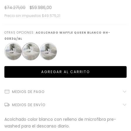
$74.271,00
$59.986,00
Precio sin impuestos
$49.575,21
OTRAS OPCIONES:
ACOLCHADO WAFFLE QUEEN BLANCO GH-
0083Q/BL
MEDIOS DE PAGO
MEDIOS DE ENVÍO
Acolchado color blanco con relleno de microfibra pre-
washed para el descanso diario.