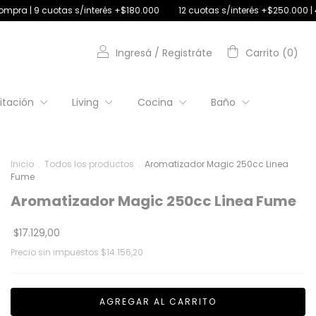
rés +$180.000
12 cuotas s/interés +$250.000 | 4 cuotas s/interés con d
Ingresá
/
Registráte
Carrito
(
0
)
itación
Living
Cocina
Baño
Inicio
.
Todos los productos
.
Aromatizador Magic 250cc Linea
Fume
Aromatizador Magic 250cc Linea Fume
$17.129,00
Precio sin impuestos
$14.156,20