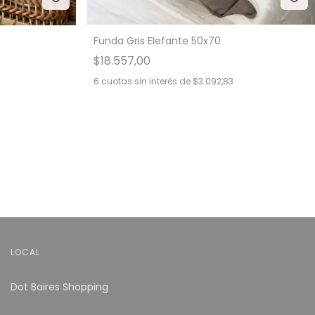
Funda Gris Elefante 50x70
$18.557,00
6
cuotas sin interés de
$3.092,83
LOCAL
Dot Baires Shopping