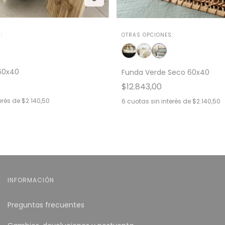
:
OTRAS OPCIONES:
60x40
Funda Verde Seco 60x40
$12.843,00
erés de
$2.140,50
6
cuotas sin interés de
$2.140,50
INFORMACIÓN
Preguntas frecuentes