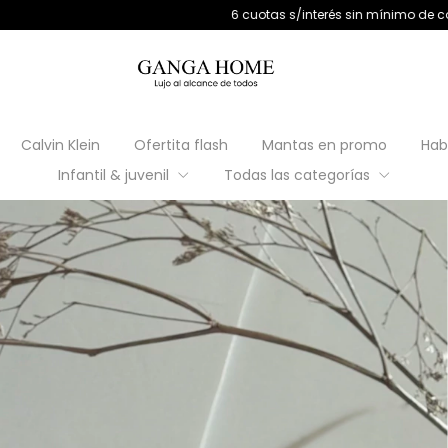
6 cuotas s/interés sin mínimo de compra | 9 cuotas s/inte
Calvin Klein
Ofertita flash
Mantas en promo
Hab
Infantil & juvenil
Todas las categorías