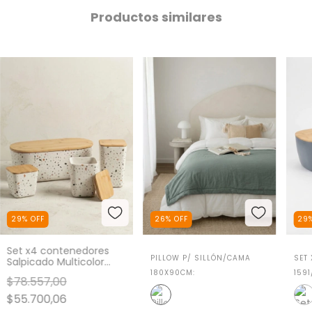
Productos similares
29
%
OFF
26
%
OFF
29
Set x4 contenedores
PILLOW P/ SILLÓN/CAMA
SET
Salpicado Multicolor
GH-1590
180X90CM:
1591
$78.557,00
$55.700,06