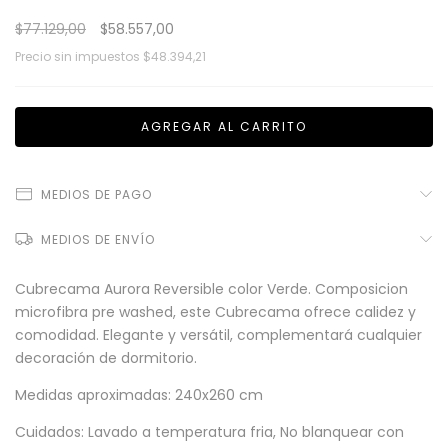
$77.129,00
$58.557,00
Precio sin impuestos
$48.394,21
MEDIOS DE PAGO
MEDIOS DE ENVÍO
Cubrecama Aurora Reversible color Verde. Composicion
microfibra pre washed, este Cubrecama ofrece calidez y
comodidad. Elegante y versátil, complementará cualquier
decoración de dormitorio.
Medidas aproximadas: 240x260 cm
Cuidados: Lavado a temperatura fria, No blanquear con