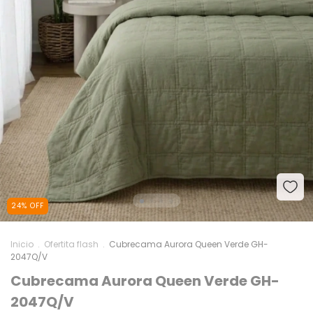
24
%
OFF
Inicio
.
Ofertita flash
.
Cubrecama Aurora Queen Verde GH-
2047Q/V
Cubrecama Aurora Queen Verde GH-
2047Q/V