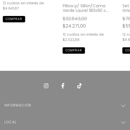
12
cuotas sin interés de
Pillow p/ Sillón/Cama
Set
$4.641,67
Verde Laurel 180x90 cm
Gri
GH9157/1
$32.843,00
$78
$24.271,00
$55
12
cuotas sin interés de
12
cu
$2.022,58
$4.6
INFORMACIÓN
LOCAL