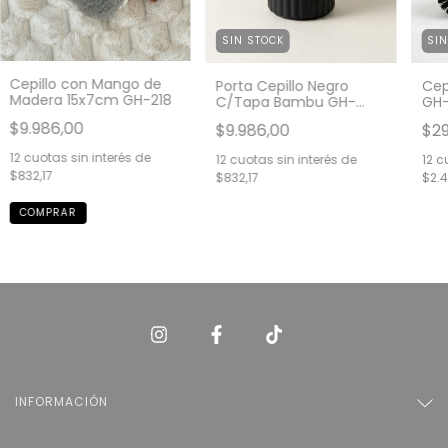
SIN STOCK
SI
Cepillo con Mango de
Porta Cepillo Negro
Cep
Madera 15x7cm GH-218
C/Tapa Bambu GH-
GH
2294
$9.986,00
$9.986,00
$29
12
cuotas sin interés de
12
cuotas sin interés de
12
cu
$832,17
$832,17
$2.4
INFORMACIÓN