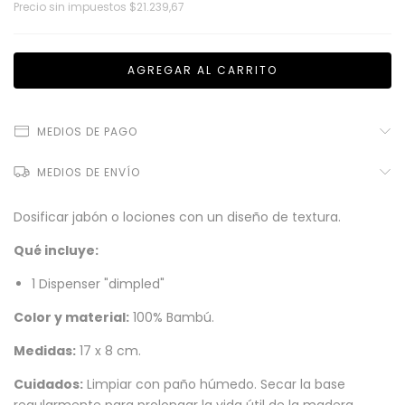
Precio sin impuestos
$21.239,67
MEDIOS DE PAGO
MEDIOS DE ENVÍO
Dosificar jabón o lociones con un diseño de textura.
Qué incluye:
1 Dispenser "dimpled"
Color y material:
100% Bambú.
Medidas:
17 x 8 cm.
Cuidados:
Limpiar con paño húmedo. Secar la base