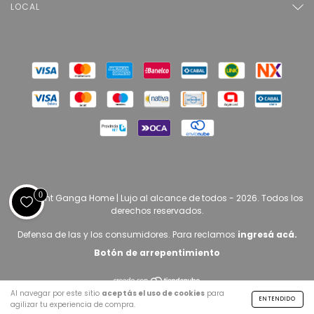
LOCAL
0
Copyright Ganga Home | Lujo al alcance de todos - 2026. Todos los
derechos reservados.
Defensa de las y los consumidores. Para reclamos
ingresá acá.
Botón de arrepentimiento
Al navegar por este sitio
aceptás el uso de cookies
para
ENTENDIDO
agilizar tu experiencia de compra.