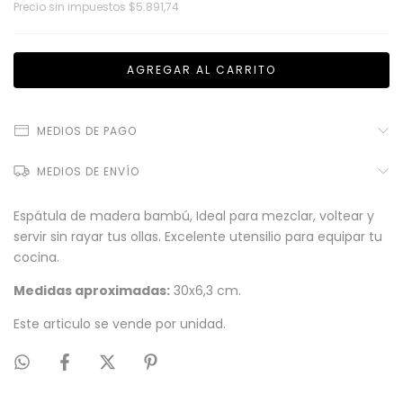
Precio sin impuestos
$5.891,74
MEDIOS DE PAGO
MEDIOS DE ENVÍO
Espátula de madera bambú, Ideal para mezclar, voltear y
servir sin rayar tus ollas. Excelente utensilio para equipar tu
cocina.
Medidas aproximadas:
30x6,3 cm.
Este articulo se vende por unidad.