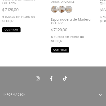
OTRAS OPCIONES:
GH-1726
GHI
$7.129,00
$18
6
cuotas sin interés de
6
cu
Espumadera de Madera
$1.188,17
$3.0
GH-1725
$7.129,00
6
cuotas sin interés de
$1.188,17
INFORMACIÓN