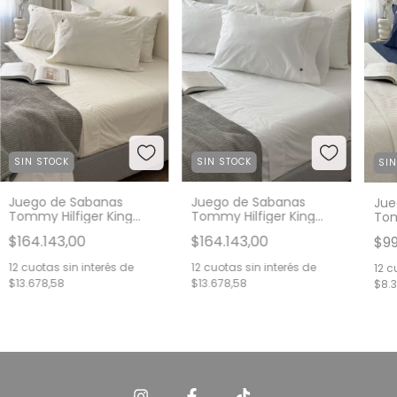
SIN STOCK
SIN STOCK
SI
Juego de Sabanas
Juego de Sabanas
Jue
Tommy Hilfiger King
Tommy Hilfiger King
Tom
Beige A6059
Blanco A6065
$164.143,00
$164.143,00
$99
12
cuotas sin interés de
12
cuotas sin interés de
12
cu
$13.678,58
$13.678,58
$8.3