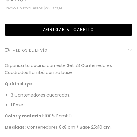
Precio sin impuestos
$28.323,14
MEDIOS DE ENVÍO
Organiza tu cocina con este Set x3 Contenedores
Cuadrados Bambú con su base.
Qué incluye:
3 Contenedores cuadrados.
1 Base.
Color y material:
100% Bambú.
Medidas:
Contenedores 8x8 cm / Base 25x10 cm.