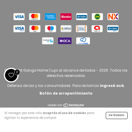
Copyright Ganga Home | Lujo al alcance de todos - 2026. Todos los
0
derechos reservados.
Defensa de las y los consumidores. Para reclamos
ingresá acá.
Botón de arrepentimiento
Al navegar por este sitio
aceptás el uso de cookies
para
ENTENDIDO
agilizar tu experiencia de compra.