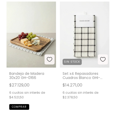
SIN STOCK
Bandeja de Madera
Set x4 Repasadores
30x20 GH-0166
Cuadros Blanco GHI-
936
$27.129,00
$14.271,00
6
cuotas sin interés de
6
cuotas sin interés de
$4.521,50
$2.378,50