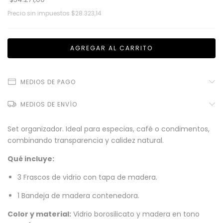
Precio sin impuestos
$28.323,14
MEDIOS DE PAGO
MEDIOS DE ENVÍO
Set organizador. Ideal para especias, café o condimentos,
combinando transparencia y calidez natural.
Qué incluye:
3 Frascos de vidrio con tapa de madera.
1 Bandeja de madera contenedora.
Color y material:
Vidrio borosilicato y madera en tono