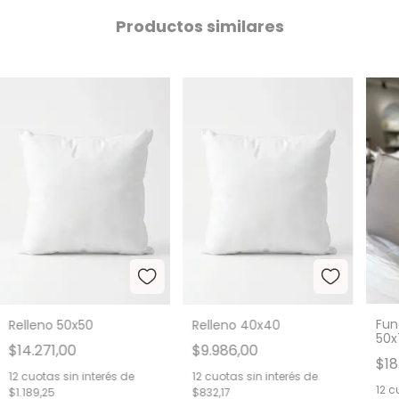
Productos similares
Fun
Relleno 50x50
Relleno 40x40
50x
$14.271,00
$9.986,00
$18
12
cuotas sin interés de
12
cuotas sin interés de
12
cu
$1.189,25
$832,17