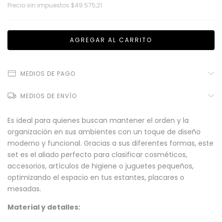
Precio sin impuestos
$49.575,21
MEDIOS DE PAGO
MEDIOS DE ENVÍO
Es ideal para quienes buscan mantener el orden y la
organización en sus ambientes con un toque de diseño
moderno y funcional. Gracias a sus diferentes formas, este
set es el aliado perfecto para clasificar cosméticos,
accesorios, artículos de higiene o juguetes pequeños,
optimizando el espacio en tus estantes, placares o
mesadas.
Material y detalles: