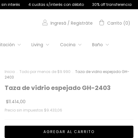
as s/interés con débito
30% off transferencia
12 cuotas sin interés
Ingresá
/
Registráte
Carrito
(
0
)
itación
Living
Cocina
Baño
Inicio
.
Todo por menos de $9.990
.
Taza de vidrio espejado GH-
2403
Taza de vidrio espejado GH-2403
$11.414,00
Precio sin impuestos
$9.433,06