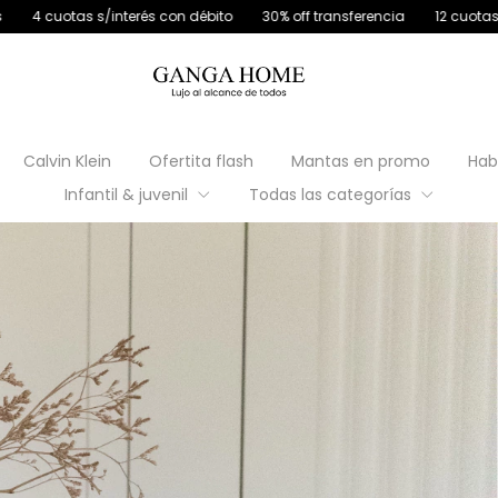
és con débito
30% off transferencia
12 cuotas sin interés
4 cuot
Calvin Klein
Ofertita flash
Mantas en promo
Hab
Infantil & juvenil
Todas las categorías