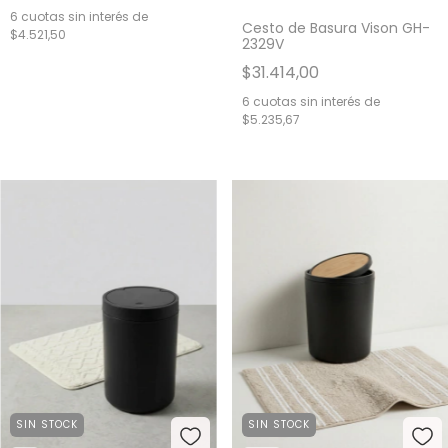
6
cuotas sin interés de
Cesto de Basura Vison GH-
$4.521,50
2329V
$31.414,00
6
cuotas sin interés de
$5.235,67
SIN STOCK
SIN STOCK