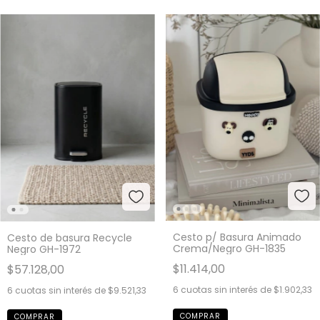
Cesto p/ Basura Animado
Cesto de basura Recycle
Crema/Negro GH-1835
Negro GH-1972
$11.414,00
$57.128,00
6
cuotas sin interés de
$1.902,33
6
cuotas sin interés de
$9.521,33