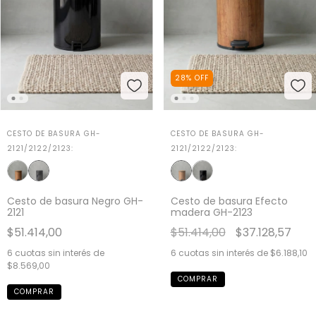
28
%
OFF
CESTO DE BASURA GH-
CESTO DE BASURA GH-
2121/2122/2123:
2121/2122/2123:
Cesto de basura Negro GH-
Cesto de basura Efecto
2121
madera GH-2123
$51.414,00
$51.414,00
$37.128,57
6
cuotas sin interés de
6
cuotas sin interés de
$6.188,10
$8.569,00