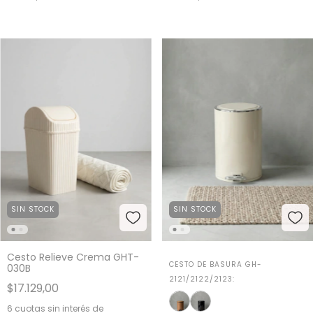
SIN STOCK
SIN STOCK
Cesto Relieve Crema GHT-
CESTO DE BASURA GH-
030B
2121/2122/2123:
$17.129,00
6
cuotas sin interés de