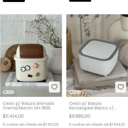
Cesto p/ Basura Animado
Cesto p/ Basura
Crema/Marrón GH-1836
Rectangular Blanco c/
Borde Gris GH-1811
$11.414,00
$9.986,00
6
cuotas sin interés de
$1.902,33
6
cuotas sin interés de
$1.664,33