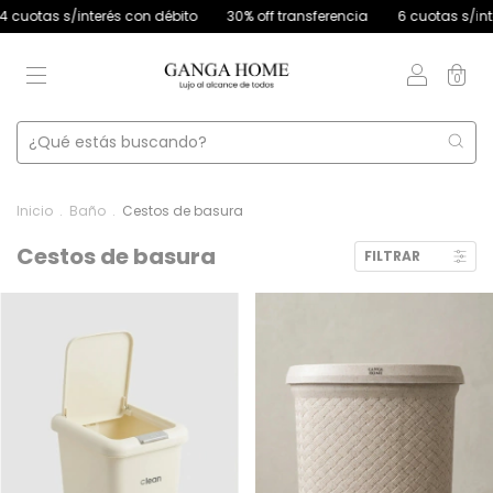
 con débito
30% off transferencia
6 cuotas s/interés sin mínimo d
0
Inicio
.
Baño
.
Cestos de basura
Cestos de basura
FILTRAR