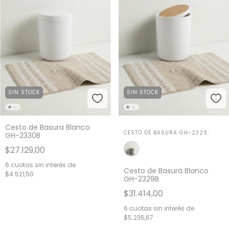
SIN STOCK
SIN STOCK
Cesto de Basura Blanco
CESTO DE BASURA GH-2329:
GH-2330B
$27.129,00
6
cuotas sin interés de
Cesto de Basura Blanco
$4.521,50
GH-2329B
$31.414,00
6
cuotas sin interés de
$5.235,67