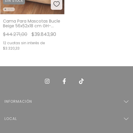
SIN STOCK
Cama Para Mascotas Bucle
Beige 56x52x18 cm GH-
001587-P/BG
$44.271,00
$39.843,90
12
cuotas sin interés de
$3.320,33
INFORMACIÓN
LOCAL