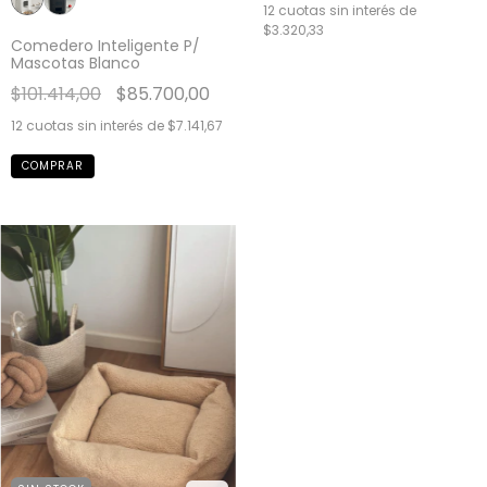
12
cuotas sin interés de
$3.320,33
Comedero Inteligente P/
Mascotas Blanco
$101.414,00
$85.700,00
12
cuotas sin interés de
$7.141,67