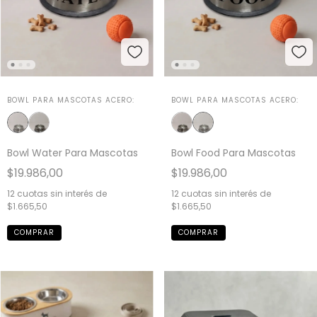
BOWL PARA MASCOTAS ACERO:
BOWL PARA MASCOTAS ACERO:
Bowl Water Para Mascotas
Bowl Food Para Mascotas
$19.986,00
$19.986,00
12
cuotas sin interés de
12
cuotas sin interés de
$1.665,50
$1.665,50