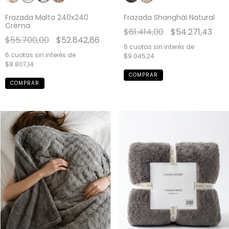
Frazada Malta 240x240
Frazada Shanghái Natural
Crema
$61.414,00
$54.271,43
$55.700,00
$52.842,86
6
cuotas sin interés de
6
cuotas sin interés de
$9.045,24
$8.807,14
COMPRAR