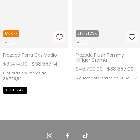
5
%
OFF
SIN STOCK
Frazada Terra Gris Medio
Frazada Plush Tommy
Hilfiger Crema
$61.414,00
$58.557,14
$45.700,00
$38.557,00
6
cuotas sin interés de
6
cuotas sin interés de
$6.426,17
$9.759,52
COMPRAR