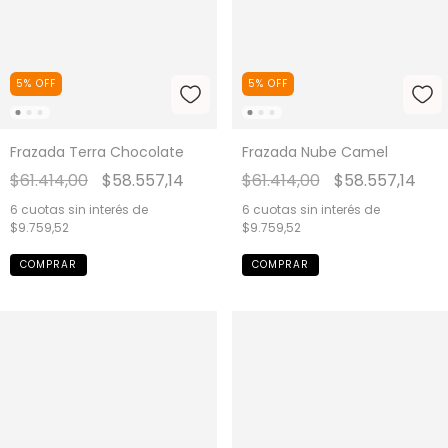
5
%
OFF
5
%
OFF
Frazada Nube Camel
Frazada Terra Chocolate
$61.414,00
$58.557,14
$61.414,00
$58.557,14
6
cuotas sin interés de
6
cuotas sin interés de
$9.759,52
$9.759,52
COMPRAR
COMPRAR