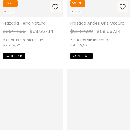
5
%
OFF
5
%
OFF
Frazada Terra Natural
Frazada Andes Gris Oscuro
$61.414,00
$58.557,14
$61.414,00
$58.557,14
6
cuotas sin interés de
6
cuotas sin interés de
$9.759,52
$9.759,52
COMPRAR
COMPRAR