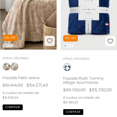
12
%
OFF
15
%
OFF
OTRAS OPCIONES:
OTRAS OPCIONES:
Frazada Pekín arena
Frazada Plush Tommy
Hilfiger Azul Francia
$61.414,00
$54.271,43
$65.700,00
$55.700,00
6
cuotas sin interés de
6
cuotas sin interés de
$9.045,24
$9.283,33
COMPRAR
COMPRAR