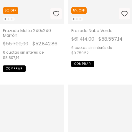
5
%
OFF
5
%
OFF
Frazada Malta 240x240
Frazada Nube Verde
Marrón
$61.414,00
$58.557,14
$55.700,00
$52.842,86
6
cuotas sin interés de
6
cuotas sin interés de
$9.759,52
$8.807,14
COMPRAR