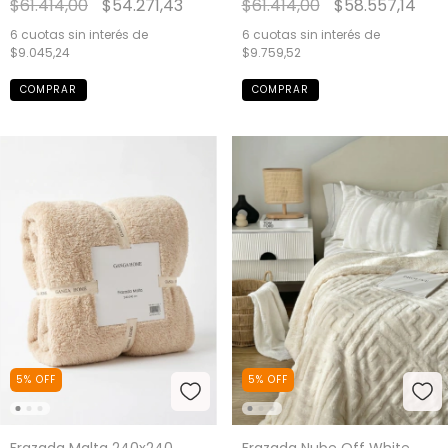
$61.414,00
$54.271,43
$61.414,00
$58.557,14
6
cuotas sin interés de
6
cuotas sin interés de
$9.045,24
$9.759,52
COMPRAR
COMPRAR
5
%
OFF
5
%
OFF