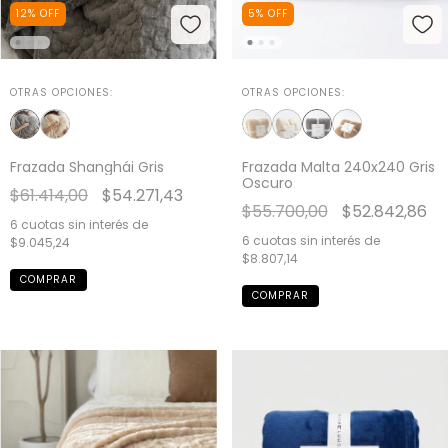
5
%
OFF
12
%
OFF
OTRAS OPCIONES:
OTRAS OPCIONES:
Frazada Malta 240x240 Gris
Frazada Shanghái Gris
Oscuro
$61.414,00
$54.271,43
$55.700,00
$52.842,86
6
cuotas sin interés de
6
cuotas sin interés de
$9.045,24
$8.807,14
COMPRAR