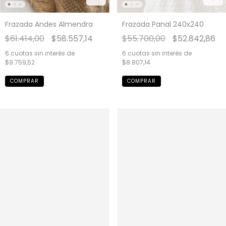
Frazada Andes Almendra
Frazada Panal 240x240
$61.414,00
$58.557,14
$55.700,00
$52.842,86
6
cuotas sin interés de
6
cuotas sin interés de
$9.759,52
$8.807,14
COMPRAR