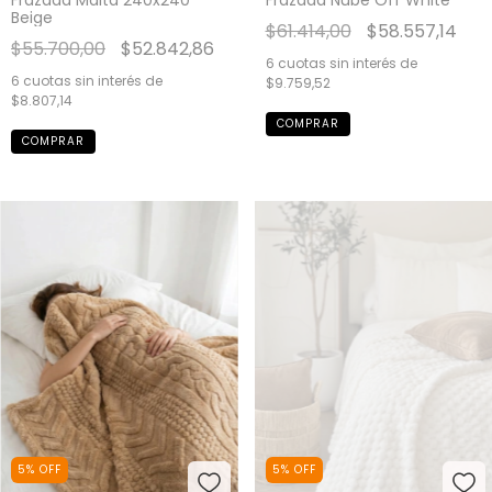
Frazada Malta 240x240
Frazada Nube Off White
Beige
$61.414,00
$58.557,14
$55.700,00
$52.842,86
6
cuotas sin interés de
6
cuotas sin interés de
$9.759,52
$8.807,14
COMPRAR
5
%
OFF
5
%
OFF