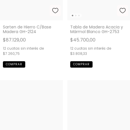
Sarten de Hierro C/Base
Tabla de Madera Acacia y
Madera GH-2124
Mármol Blanco GH-2753
$87.129,00
$45.700,00
12
cuotas sin interés de
12
cuotas sin interés de
$7.260,75
$3.808,33