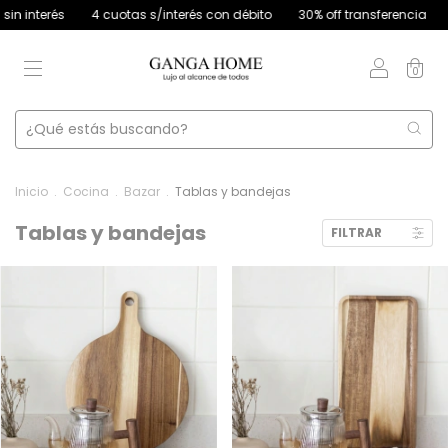
otas s/interés con débito
30% off transferencia
12 cuotas sin inter
0
Inicio
.
Cocina
.
Bazar
.
Tablas y bandejas
Tablas y bandejas
FILTRAR