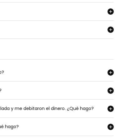
o?
?
lada y me debitaron el dinero. ¿Qué hago?
ué hago?