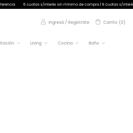
a
6 cuotas s/interés sin mínimo de compra | 9 cuotas s/interés +$180
Ingresá
/
Registráte
Carrito
(
0
)
itación
Living
Cocina
Baño