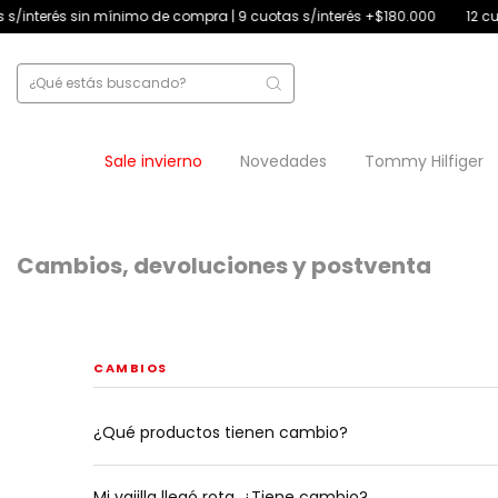
és sin mínimo de compra | 9 cuotas s/interés +$180.000
12 cuotas s/i
Sale invierno
Novedades
Tommy Hilfiger
Cambios, devoluciones y postventa
CAMBIOS
¿Qué productos tienen cambio?
Mi vajilla llegó rota. ¿Tiene cambio?