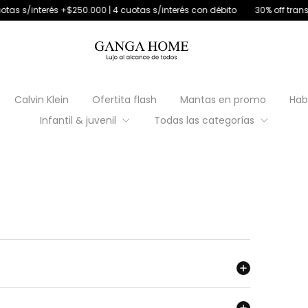
nterés +$250.000 | 4 cuotas s/interés con débito
30% off transferenci
Calvin Klein
Ofertita flash
Mantas en promo
Hab
Infantil & juvenil
Todas las categorías