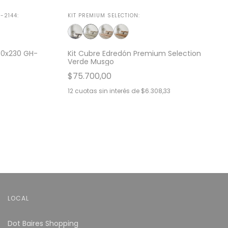
-2144:
KIT PREMIUM SELECTION:
80x230 GH-
Kit Cubre Edredón Premium Selection
Verde Musgo
$75.700,00
12
cuotas sin interés de
$6.308,33
LOCAL
Dot Baires Shopping