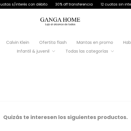
és con débito
30% off transferencia
12 cuotas sin interés
4 cuot
Calvin Klein
Ofertita flash
Mantas en promo
Hab
Infantil & juvenil
Todas las categorías
Quizás te interesen los siguientes productos.