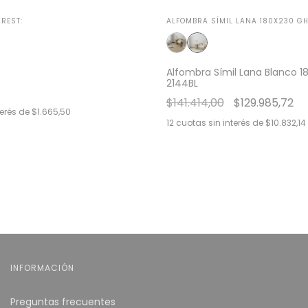
REST:
ALFOMBRA SÍMIL LANA 180X230 GH
Alfombra Símil Lana Blanco 1
2144BL
$141.414,00
$129.985,72
terés de
$1.665,50
12
cuotas sin interés de
$10.832,14
INFORMACIÓN
Preguntas frecuentes