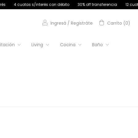
as s/interés con débito
30% off transferencia
12 cuotas sin interé
Ingresá
/
Registráte
Carrito
(
0
)
itación
Living
Cocina
Baño