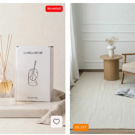
Novedad
8
%
OFF