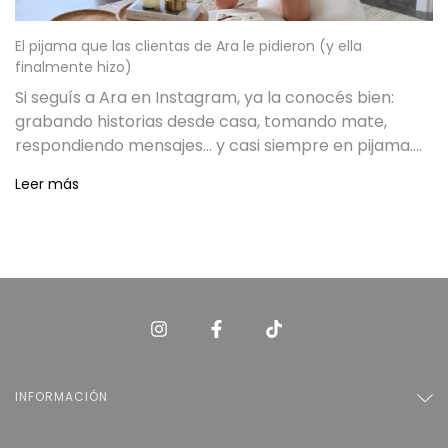
El pijama que las clientas de Ara le pidieron (y ella
finalmente hizo)
Si seguís a Ara en Instagram, ya la conocés bien:
grabando historias desde casa, tomando mate,
respondiendo mensajes… y casi siempre en pijama.
Nunca lo ocultó, es parte de cómo ella vive su casa y
Leer más
disfruta su tiempo.
INFORMACIÓN