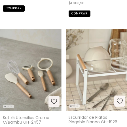
$1.903,58
Escurridor de Platos
Set x5 Utensilios Crema
Plegable Blanco GH-1926
C/Bambu GH-2457