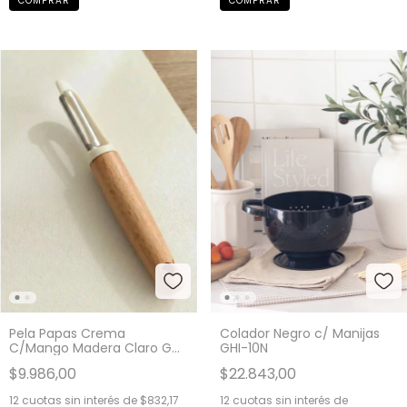
Pela Papas Crema
Colador Negro c/ Manijas
C/Mango Madera Claro GH-
GHI-10N
2451
$9.986,00
$22.843,00
12
cuotas sin interés de
$832,17
12
cuotas sin interés de