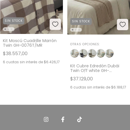
SIN STOCK
SIN STOCK
Kit Moscú Cuadrille Marrón
OTRAS OPCIONES:
Twin GH-0076T/MR
$38.557,00
6
cuotas sin interés de
$6.426,17
Kit Cubre Edredón Dubái
Twin Off white GH-
0093T/OFF
$37.129,00
6
cuotas sin interés de
$6.188,17