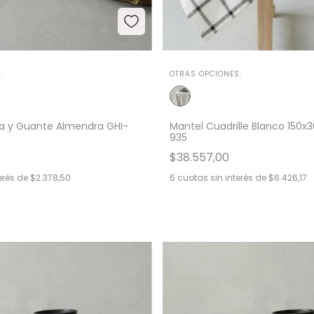
:
OTRAS OPCIONES:
ra y Guante Almendra GHI-
Mantel Cuadrille Blanco 150
935
$38.557,00
erés de
$2.378,50
6
cuotas sin interés de
$6.426,17