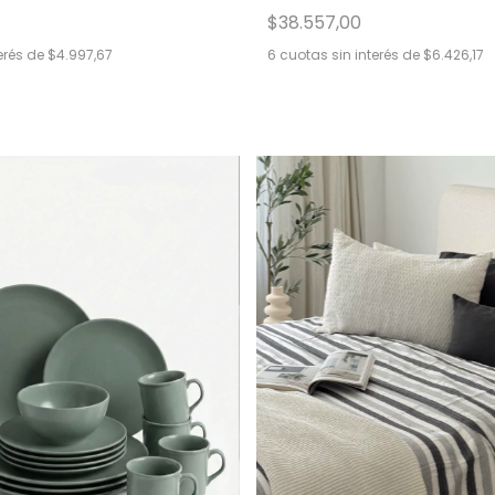
$38.557,00
erés de
$4.997,67
6
cuotas sin interés de
$6.426,17