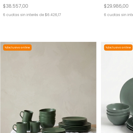
$38.557,00
$29.986,00
6
cuotas sin interés de
$6.426,17
6
cuotas sin int
%Exclusivo online
%Exclusivo online