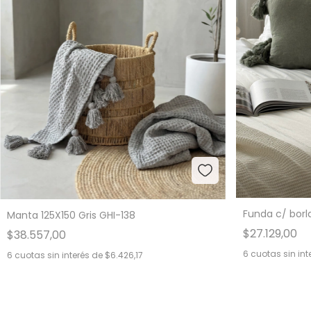
Funda c/ borl
Manta 125X150 Gris GHI-138
$27.129,00
$38.557,00
6
cuotas sin int
6
cuotas sin interés de
$6.426,17