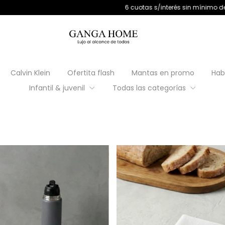
/interés sin mínimo de compra | 9 cuotas s/interés +$180.000
12 cuo
Calvin Klein
Ofertita flash
Mantas en promo
Hab
Infantil & juvenil
Todas las categorías