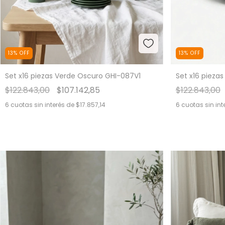
13
%
OFF
13
%
OFF
Set x16 piezas Verde Oscuro GHI-087V1
Set x16 pieza
$122.843,00
$107.142,85
$122.843,00
6
cuotas sin interés de
$17.857,14
6
cuotas sin int