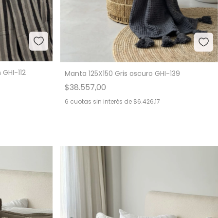
 GHI-112
Manta 125X150 Gris oscuro GHI-139
$38.557,00
6
cuotas sin interés de
$6.426,17