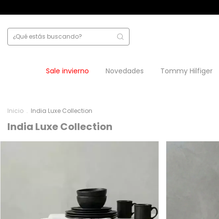
6 cuotas s
Sale invierno
Novedades
Tommy Hilfiger
Inicio
.
India Luxe Collection
India Luxe Collection