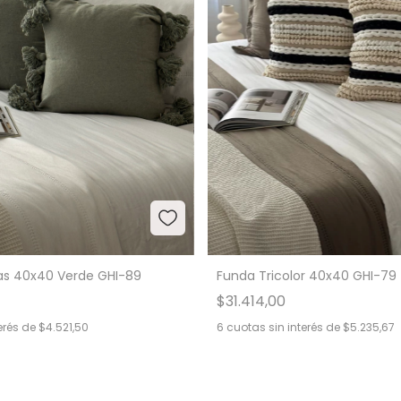
as 40x40 Verde GHI-89
Funda Tricolor 40x40 GHI-79
$31.414,00
erés de
$4.521,50
6
cuotas sin interés de
$5.235,67