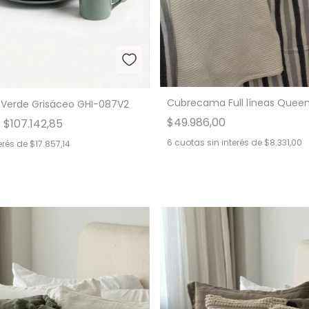
Cubrecama Full líneas Queen
s Verde Grisáceo GHI-087V2
$49.986,00
$107.142,85
6
cuotas sin interés de
$8.331,00
erés de
$17.857,14