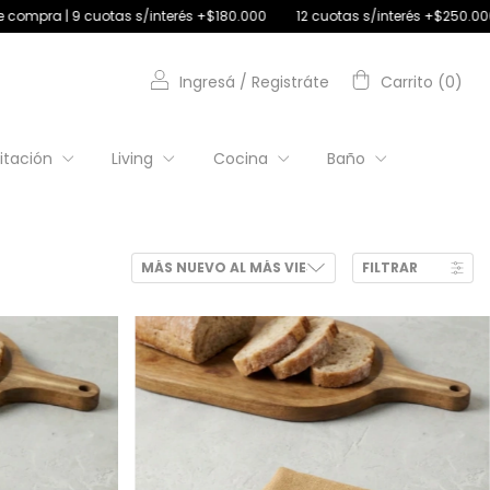
tas s/interés +$250.000 | 4 cuotas s/interés con débito
30% off transf
Ingresá
/
Registráte
Carrito
(
0
)
itación
Living
Cocina
Baño
FILTRAR