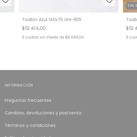
SIN 
Toallón Azul 140x75 GHI-805
Toal
$51.414,00
$51.
6
cuotas sin interés de
$8.569,00
6
cuot
INFORMACIÓN
Preguntas frecuentes
Cambios, devoluciones y postventa
Términos y condiciones