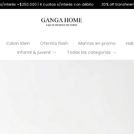
 4 cuotas s/interés con débito
30% off transferencia
6 cuotas s/in
Calvin Klein
Ofertita flash
Mantas en promo
Hab
Infantil & juvenil
Todas las categorías