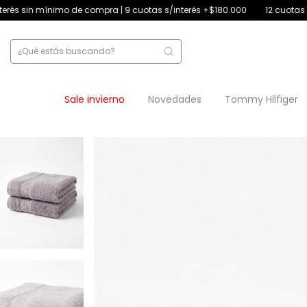
compra | 9 cuotas s/interés +$180.000
12 cuotas s/interés +$250.000 |
Sale invierno
Novedades
Tommy Hilfiger