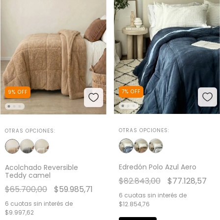
7
%
OFF
9
%
OFF
OTRAS OPCIONES:
OTRAS OPCIONES:
Edredón Polo Azul Aero
Acolchado Reversible
Teddy camel
$82.843,00
$77.128,57
$65.700,00
$59.985,71
6
cuotas sin interés de
6
cuotas sin interés de
$12.854,76
$9.997,62