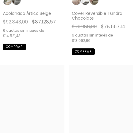
Acolchado Ártico Beige
Cover Reversible Tundra
Chocolate
$92.843,00
$87.128,57
$79.986,00
$78.557,14
6
cuotas sin interés de
6
cuotas sin interés de
$14.521,43
$13.092,86
COMPRAR
COMPRAR