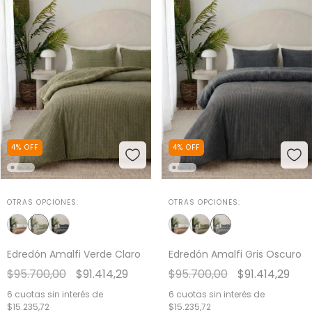
4
%
OFF
4
%
OFF
OTRAS OPCIONES:
OTRAS OPCIONES:
Edredón Amalfi Verde Claro
Edredón Amalfi Gris Oscuro
$95.700,00
$91.414,29
$95.700,00
$91.414,29
6
cuotas sin interés de
6
cuotas sin interés de
$15.235,72
$15.235,72