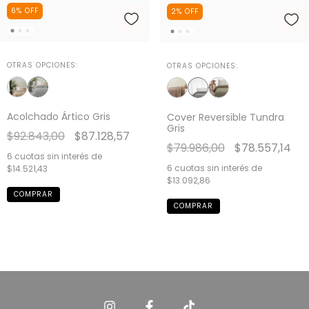
6
%
OFF
2
%
OFF
OTRAS OPCIONES:
OTRAS OPCIONES:
Acolchado Ártico Gris
Cover Reversible Tundra
Gris
$92.843,00
$87.128,57
$79.986,00
$78.557,14
6
cuotas sin interés de
6
cuotas sin interés de
$14.521,43
$13.092,86
COMPRAR
COMPRAR