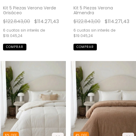
Kit 5 Piezas Verona Verde
Kit 5 Piezas Verona
Grisáceo
Almendra
$122.843,00
$114.271,43
$122.843,00
$114.271,43
6
cuotas sin interés de
6
cuotas sin interés de
$19.045,24
$19.045,24
COMPRAR
COMPRAR
6
%
OFF
4
%
OFF