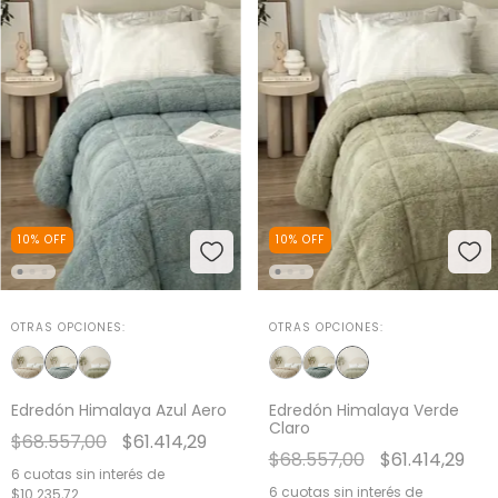
10
%
OFF
10
%
OFF
OTRAS OPCIONES:
OTRAS OPCIONES:
Edredón Himalaya Azul Aero
Edredón Himalaya Verde
Claro
$68.557,00
$61.414,29
$68.557,00
$61.414,29
6
cuotas sin interés de
6
cuotas sin interés de
$10.235,72