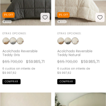
9
%
OFF
9
%
OFF
OTRAS OPCIONES:
OTRAS OPCIONES:
Acolchado Reversible
Acolchado Reversible
Teddy Natural
Teddy Gris
$65.700,00
$59.985,71
$65.700,00
$59.985,71
6
cuotas sin interés de
6
cuotas sin interés de
$9.997,62
$9.997,62
COMPRAR
COMPRAR