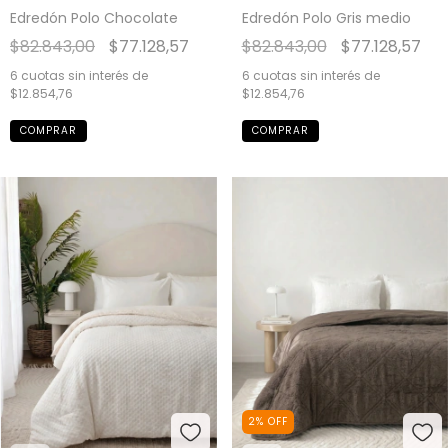
Edredón Polo Chocolate
Edredón Polo Gris medio
$82.843,00
$77.128,57
$82.843,00
$77.128,57
6
cuotas sin interés de
6
cuotas sin interés de
$12.854,76
$12.854,76
COMPRAR
COMPRAR
2
%
OFF