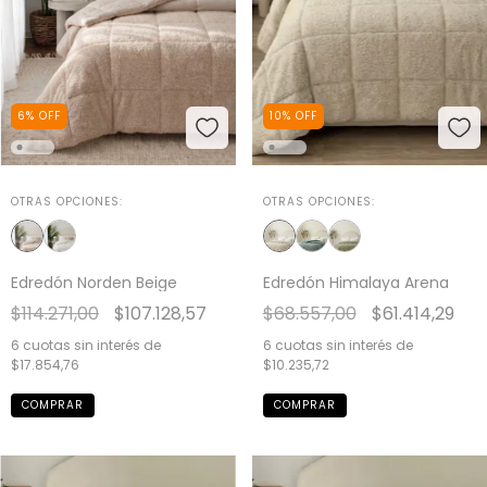
6
%
OFF
10
%
OFF
OTRAS OPCIONES:
OTRAS OPCIONES:
Edredón Norden Beige
Edredón Himalaya Arena
$114.271,00
$107.128,57
$68.557,00
$61.414,29
6
cuotas sin interés de
6
cuotas sin interés de
$17.854,76
$10.235,72
COMPRAR
COMPRAR