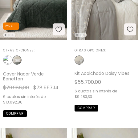
2
%
OFF
OTRAS OPCIONES:
OTRAS OPCIONES:
Kit Acolchado Daisy Vibes
Cover Nacar Verde
Benetton
$55.700,00
$79.986,00
$78.557,14
6
cuotas sin interés de
6
cuotas sin interés de
$9.283,33
$13.092,86
COMPRAR