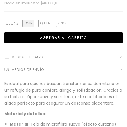
Precio sin impuestos
$46.033,06
TWIN
QUEEN
KING
TAMAÑO
MEDIOS DE PAGO
MEDIOS DE ENVÍO
Es ideal para quienes buscan transformar su dormitorio en
un refugio de puro confort, abrigo y sofisticación. Gracias a
su textura súper suave y su relleno, este acolchado es el
aliado perfecto para asegurar un descanso placentero.
Material y detalles:
Material:
Tela de microfibra suave (efecto durazno)