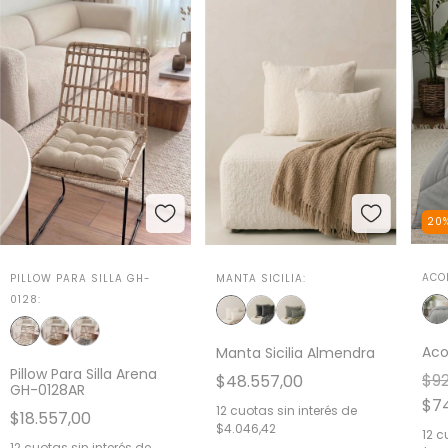
20
ACO
MANTA SICILIA:
PILLOW PARA SILLA GH-
0128:
Aco
Manta Sicilia Almendra
Pillow Para Silla Arena
$92
$48.557,00
GH-0128AR
$74
12
cuotas sin interés de
$18.557,00
$4.046,42
12
cu
12
cuotas sin interés de