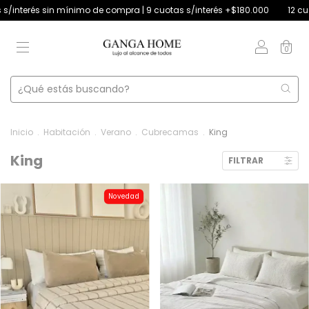
 mínimo de compra | 9 cuotas s/interés +$180.000
12 cuotas s/interés
0
Inicio
.
Habitación
.
Verano
.
Cubrecamas
.
King
King
FILTRAR
Novedad