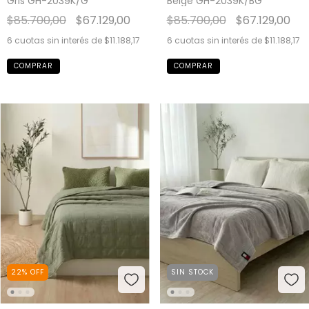
Beige GH-2039K/BG
Gris GH-2039K/G
$85.700,00
$67.129,00
$85.700,00
$67.129,00
6
cuotas sin interés de
$11.188,17
6
cuotas sin interés de
$11.188,17
22
%
OFF
SIN STOCK