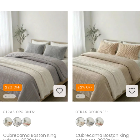
22
%
OFF
22
%
OFF
OTRAS OPCIONES:
OTRAS OPCIONES:
Cubrecama Boston King
Cubrecama Boston King