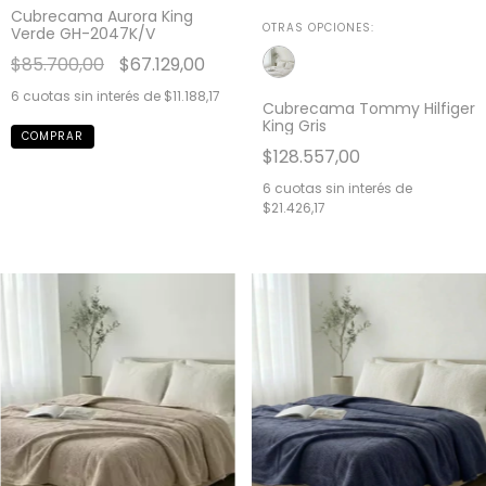
Cubrecama Aurora King
OTRAS OPCIONES:
Verde GH-2047K/V
$85.700,00
$67.129,00
6
cuotas sin interés de
$11.188,17
Cubrecama Tommy Hilfiger
King Gris
$128.557,00
6
cuotas sin interés de
$21.426,17