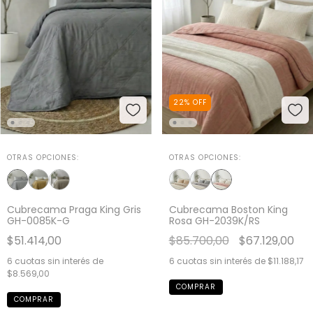
22
%
OFF
OTRAS OPCIONES:
OTRAS OPCIONES:
Cubrecama Praga King Gris
Cubrecama Boston King
GH-0085K-G
Rosa GH-2039K/RS
$51.414,00
$85.700,00
$67.129,00
6
cuotas sin interés de
6
cuotas sin interés de
$11.188,17
$8.569,00