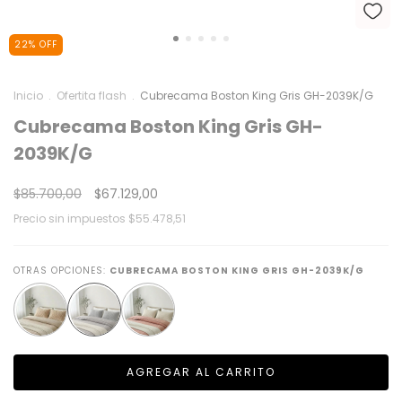
22
%
OFF
Inicio
.
Ofertita flash
.
Cubrecama Boston King Gris GH-2039K/G
Cubrecama Boston King Gris GH-
2039K/G
$85.700,00
$67.129,00
Precio sin impuestos
$55.478,51
OTRAS OPCIONES:
CUBRECAMA BOSTON KING GRIS GH-2039K/G