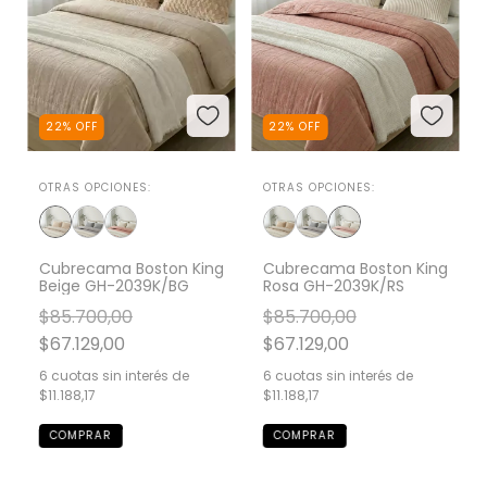
22
%
OFF
22
%
OFF
OTRAS OPCIONES:
OTRAS OPCIONES:
Cubrecama Boston King
Cubrecama Boston King
Beige GH-2039K/BG
Rosa GH-2039K/RS
$85.700,00
$85.700,00
$67.129,00
$67.129,00
6
cuotas sin interés de
6
cuotas sin interés de
$11.188,17
$11.188,17