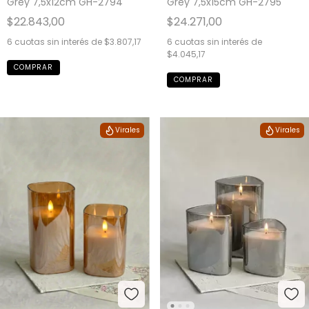
Grey 7,5x12cm GH-2794
Grey 7,5x15cm GH-2795
$22.843,00
$24.271,00
6
cuotas sin interés de
$3.807,17
6
cuotas sin interés de
$4.045,17
Virales
Virales