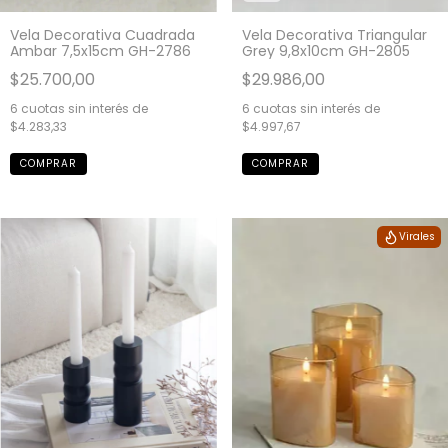
Vela Decorativa Cuadrada
Vela Decorativa Triangular
Ambar 7,5x15cm GH-2786
Grey 9,8x10cm GH-2805
$25.700,00
$29.986,00
6
cuotas sin interés de
6
cuotas sin interés de
$4.283,33
$4.997,67
Virales