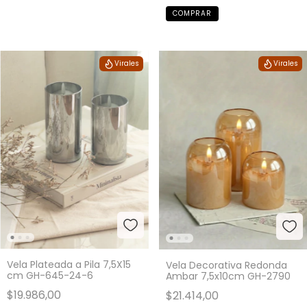
Virales
Virales
Vela Plateada a Pila 7,5X15
Vela Decorativa Redonda
cm GH-645-24-6
Ambar 7,5x10cm GH-2790
$19.986,00
$21.414,00