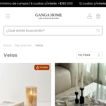
cuotas s/interés +$180.000
12 cuotas s/interés +$250.000 | 4 cuotas s
0
Inicio
.
Decoración
.
Velas
Velas
FILTRAR
Virales