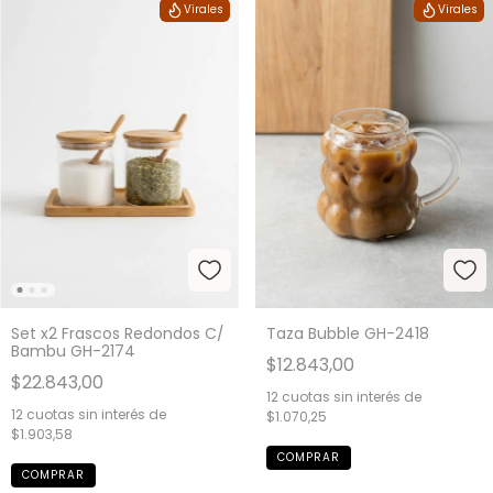
Virales
Virales
Set x2 Frascos Redondos C/
Taza Bubble GH-2418
Bambu GH-2174
$12.843,00
$22.843,00
12
cuotas sin interés de
12
cuotas sin interés de
$1.070,25
$1.903,58