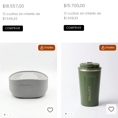
$15.700,00
$18.557,00
12
cuotas sin interés de
12
cuotas sin interés de
$1.308,33
$1.546,42
Virales
Virales
Novedad