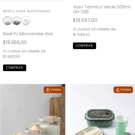
Vaso Térmico Verde 500ml
GH-226
BOWLS PARA MICROONDAS:
$18.557,00
12
cuotas sin interés de
Bowl P/ Microondas Gris
$1.546,42
$19.986,00
12
cuotas sin interés de
$1.665,50
Virales
Virales