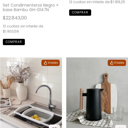
12
cuotas sin interés de
$1.189,25
Set Condimenteros Negro +
base Bambu GH-0147N
$22.843,00
12
cuotas sin interés de
$1.903,58
Virales
Virales