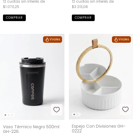
12
cuotas sin interés de
12
cuotas sin interés de
$1.070,25
$3.213,08
Virales
Virales
Espejo Con Divisiones GH-
Vaso Térmico Negro 500ml
0222
GH-226