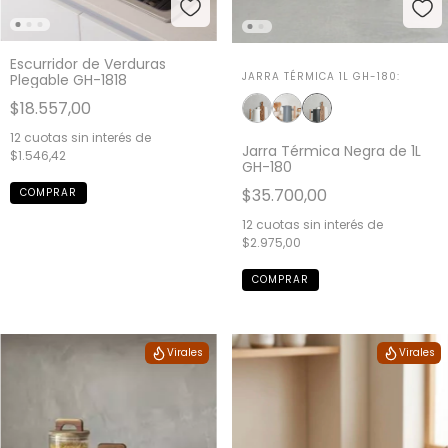
Escurridor de Verduras
JARRA TÉRMICA 1L GH-180:
Plegable GH-1818
$18.557,00
12
cuotas sin interés de
Jarra Térmica Negra de 1L
$1.546,42
GH-180
$35.700,00
12
cuotas sin interés de
$2.975,00
Virales
Virales