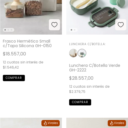
Frasco Hermético Small
LUNCHERA C/BOTELLA:
c/Tapa Silicona GH-0150
$18.557,00
12
cuotas sin interés de
Lunchera C/Botella Verde
$1.546,42
GH-2222
$28.557,00
12
cuotas sin interés de
$2.379,75
Virales
Virales