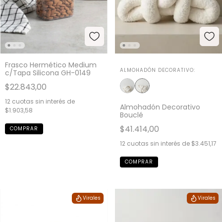
Frasco Hermético Medium
ALMOHADÓN DECORATIVO:
c/Tapa Silicona GH-0149
$22.843,00
12
cuotas sin interés de
Almohadón Decorativo
$1.903,58
Bouclé
$41.414,00
12
cuotas sin interés de
$3.451,17
Virales
Virales
Novedad