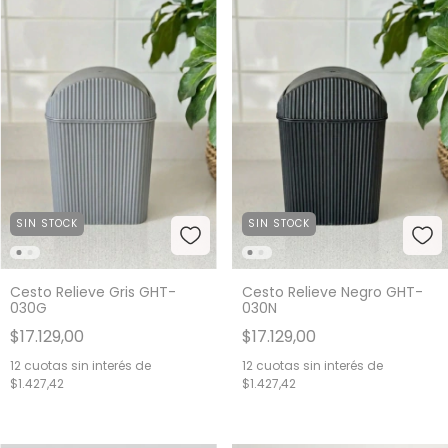
SIN STOCK
SIN STOCK
Cesto Relieve Gris GHT-
Cesto Relieve Negro GHT-
030G
030N
$17.129,00
$17.129,00
12
cuotas sin interés de
12
cuotas sin interés de
$1.427,42
$1.427,42