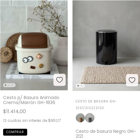
Cesto p/ Basura Animado
CESTO DE BASURA GH-
Crema/Marrón GH-1836
2121/2122/2123:
$11.414,00
12
cuotas sin interés de
$951,17
Cesto de basura Negro GH-
2121