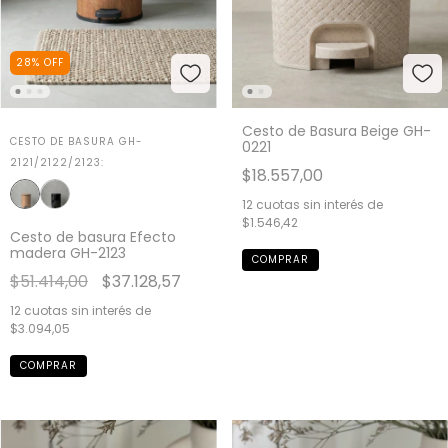
28
%
OFF
Cesto de Basura Beige GH-
CESTO DE BASURA GH-
0221
2121/2122/2123:
$18.557,00
12
cuotas sin interés de
$1.546,42
Cesto de basura Efecto
madera GH-2123
$51.414,00
$37.128,57
12
cuotas sin interés de
$3.094,05