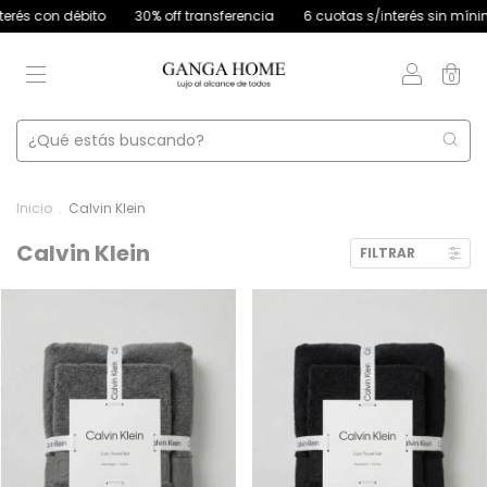
és con débito
30% off transferencia
6 cuotas s/interés sin mínimo 
0
Inicio
.
Calvin Klein
Calvin Klein
FILTRAR