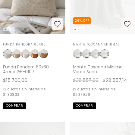
26
%
OFF
FUNDA PANDORA 60X60:
MANTA TOSCANA MINIMAL:
Funda Pandora 60x60
Manta Toscana Minimal
Arena GH-0107
Verde Seco
$15.700,00
$38.557,00
$28.557,14
12
cuotas sin interés de
12
cuotas sin interés de
$1.308,33
$2.379,76