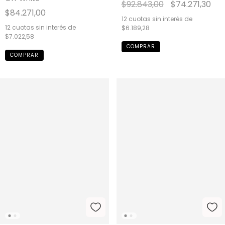
$92.843,00
$74.271,30
$84.271,00
12
cuotas sin interés de
12
cuotas sin interés de
$6.189,28
$7.022,58
COMPRAR
COMPRAR