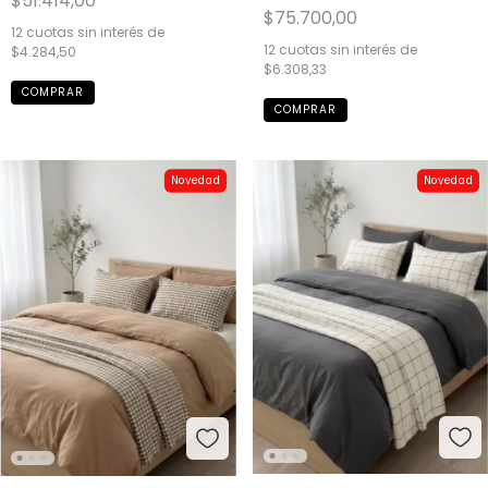
$51.414,00
$75.700,00
12
cuotas sin interés de
12
cuotas sin interés de
$4.284,50
$6.308,33
COMPRAR
Novedad
Novedad