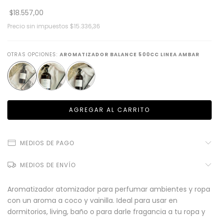
$18.557,00
Precio sin impuestos
$15.336,36
OTRAS OPCIONES:
AROMATIZADOR BALANCE 500CC LINEA AMBAR
MEDIOS DE PAGO
MEDIOS DE ENVÍO
Aromatizador atomizador para perfumar ambientes y ropa
con un aroma a coco y vainilla. Ideal para usar en
dormitorios, living, baño o para darle fragancia a tu ropa y