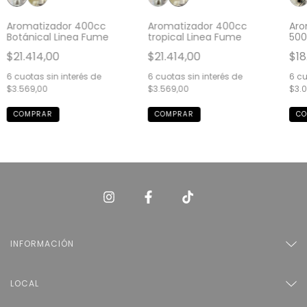
Aromatizador 400cc
Aromatizador 400cc
Aro
Botánical Linea Fume
tropical Linea Fume
500
$21.414,00
$21.414,00
$18
6
cuotas sin interés de
6
cuotas sin interés de
6
cu
$3.569,00
$3.569,00
$3.0
INFORMACIÓN
LOCAL