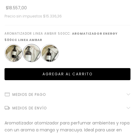
$18.557,00
Precio sin impuestos
$15.336,36
AROMATIZADOR LINEA AMBAR 500CC:
AROMATIZADOR ENERGY
500CC LINEA AMBAR
MEDIOS DE PAGO
MEDIOS DE ENVÍO
Aromatizador atomizador para perfumar ambientes y ropa
con un aroma a mango y maracuya. Ideal para usar en