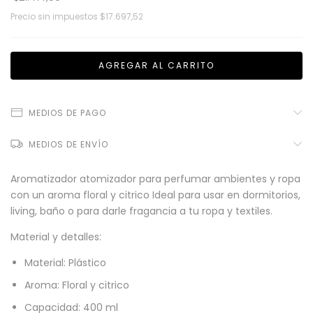
Precio sin impuestos
$17.697,52
MEDIOS DE PAGO
MEDIOS DE ENVÍO
Aromatizador atomizador para perfumar ambientes y ropa
con un aroma floral y citrico Ideal para usar en dormitorios,
living, baño o para darle fragancia a tu ropa y textiles.
Material y detalles:
Material: Plástico
Aroma: Floral y citrico
Capacidad: 400 ml