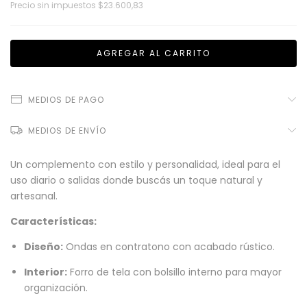
Precio sin impuestos
$23.600,83
MEDIOS DE PAGO
MEDIOS DE ENVÍO
Un complemento con estilo y personalidad, ideal para el
uso diario o salidas donde buscás un toque natural y
artesanal.
Características:
Diseño:
Ondas en contratono con acabado rústico.
Interior:
Forro de tela con bolsillo interno para mayor
organización.