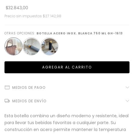
$32.843,00
Precio sin impuestos
$27.142,98
OTRAS OPCIONES:
BOTELLA ACERO INOX. BLANCA 750 ML GH-1613
MEDIOS DE PAGO
MEDIOS DE ENVÍO
Esta botella combina un diseño moderno y resistente, ideal
para llevar tus bebidas favoritas a cualquier parte. Su
construcción en acero permite mantener la temperatura