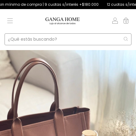
imo de compra | 9 cuotas s/interés +$180.000
12 cuotas s/interés +$2
0