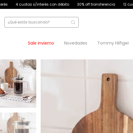
/interés con débito
30% off transferencia
12 cuotas sin interés
Sale invierno
Novedades
Tommy Hilfiger