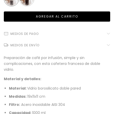
MEDIOS DE PAGO
MEDIOS DE ENVÍO
Preparación de café por infusión, simple y sin
complicaciones, con esta cafetera francesa de doble
vidrio.
Material y detalles:
Material:
Vidrio borosilicato doble pared
Medidas:
19x11x11 cm
Filtro:
Acero inoxidable AISI 304
Capacidad:
1000 ml