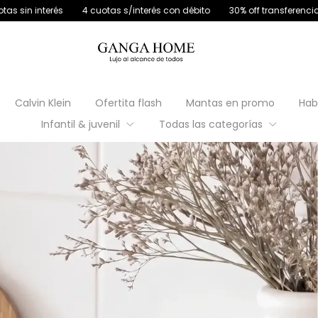
4 cuotas s/interés con débito
30% off transferencia
12 cuotas sin i
Calvin Klein
Ofertita flash
Mantas en promo
Hab
Infantil & juvenil
Todas las categorías