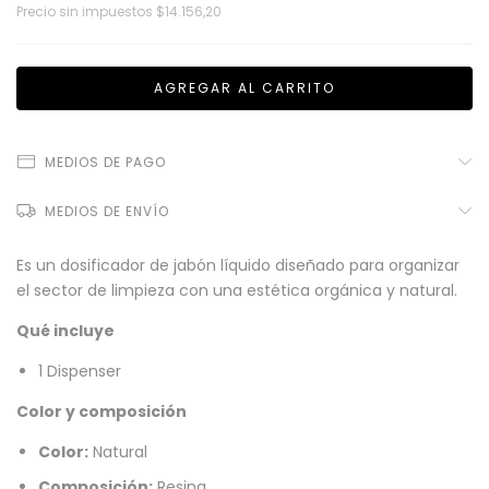
Precio sin impuestos
$14.156,20
MEDIOS DE PAGO
MEDIOS DE ENVÍO
Es un dosificador de jabón líquido diseñado para organizar
el sector de limpieza con una estética orgánica y natural.
Qué incluye
1 Dispenser
Color y composición
Color:
Natural
Composición:
Resina