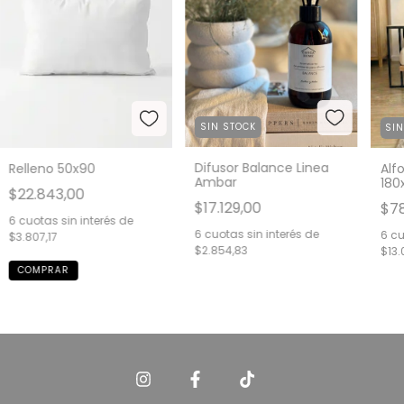
SIN STOCK
SI
Difusor Balance Linea
Relleno 50x90
Alf
Ambar
180
$22.843,00
$17.129,00
$78
6
cuotas sin interés de
6
cuotas sin interés de
6
cu
$3.807,17
$2.854,83
$13.