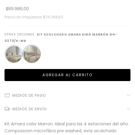
$89.986,00
Precio sin impuestos
$74.368,60
OTRAS OPCIONES:
KIT ACOLCHADO AMARA KING MARRÓN GH-
0270/K-MR
MEDIOS DE PAGO
MEDIOS DE ENVÍO
Kit Amara color Marron. Ideal para las 4 estaciones del año.
Composicion microfibra pre washed, este acolchado