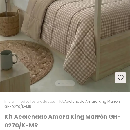
Inicio
.
Todos los productos
.
Kit Acolchado Amara King Marrón
GH-0270/K-MR
Kit Acolchado Amara King Marrón GH-
0270/K-MR