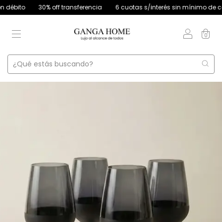
to
30% off transferencia
6 cuotas s/interés sin mínimo de compra 
0