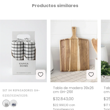
Productos similares
Tabla de madera 39x26
Tab
SET X4 REPASADORES GH-
cm GH-2191
cm 
0233/0234/0235:
$32.843,00
$25
$22.990,10
con
$17