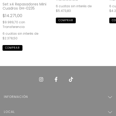
Set x4 Repasadores Mini
6
cuotas sin interés de
6
cu
Cuadros GH-0235
$5.473,83
$4.2
$14.271,00
$9.989,70
con
6
cuotas sin interés de
$2.378,50
INFORMACIÓN
LOCAL