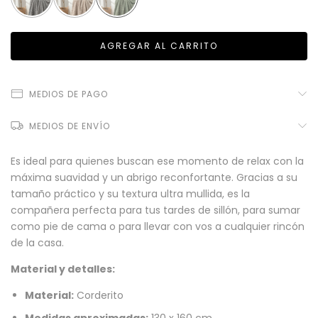
MEDIOS DE PAGO
MEDIOS DE ENVÍO
Es ideal para quienes buscan ese momento de relax con la
máxima suavidad y un abrigo reconfortante. Gracias a su
tamaño práctico y su textura ultra mullida, es la
compañera perfecta para tus tardes de sillón, para sumar
como pie de cama o para llevar con vos a cualquier rincón
de la casa.
Material y detalles:
Material:
Corderito