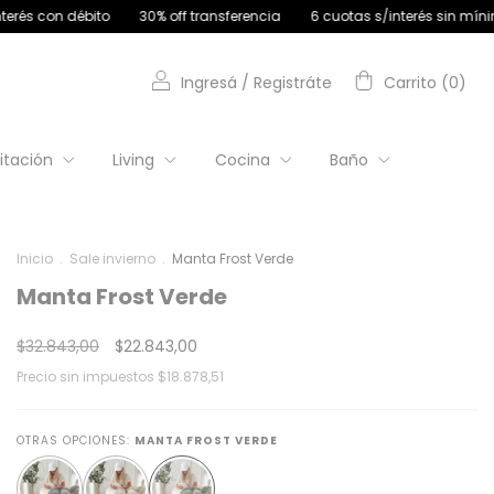
 off transferencia
6 cuotas s/interés sin mínimo de compra | 9 cuota
Ingresá
/
Registráte
Carrito
(
0
)
itación
Living
Cocina
Baño
Inicio
.
Sale invierno
.
Manta Frost Verde
Manta Frost Verde
$32.843,00
$22.843,00
Precio sin impuestos
$18.878,51
OTRAS OPCIONES:
MANTA FROST VERDE