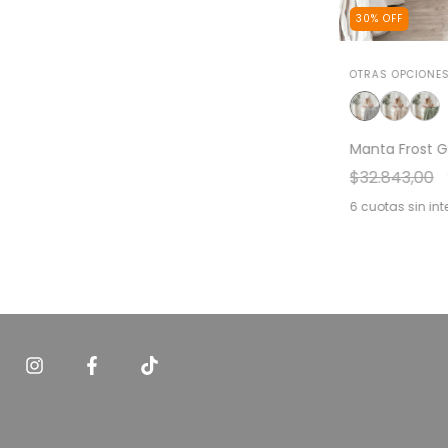
30
%
OFF
OTRAS OPCIONES
Manta Frost G
$32.843,00
6
cuotas sin int