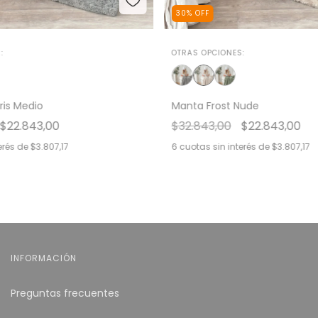
30
%
OFF
:
OTRAS OPCIONES:
ris Medio
Manta Frost Nude
$22.843,00
$32.843,00
$22.843,00
erés de
$3.807,17
6
cuotas sin interés de
$3.807,17
INFORMACIÓN
Preguntas frecuentes