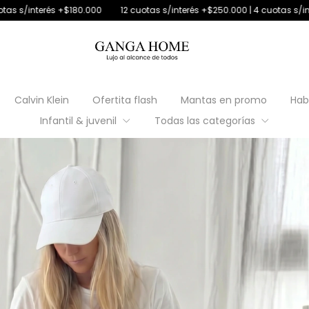
0
12 cuotas s/interés +$250.000 | 4 cuotas s/interés con débito
30%
Calvin Klein
Ofertita flash
Mantas en promo
Hab
Infantil & juvenil
Todas las categorías