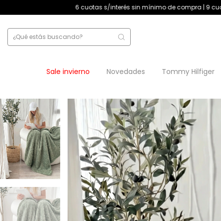
6 cuotas s/interés sin mínimo de compra | 9 cuotas s/interés +$180.00
Sale invierno
Novedades
Tommy Hilfiger