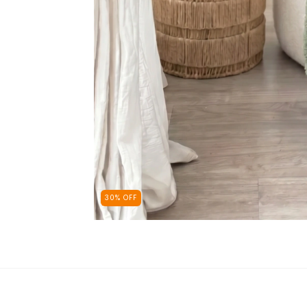
30
%
OFF