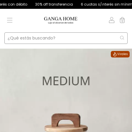
con débito
30% off transferencia
6 cuotas s/interés sin mínimo de 
0
Virales