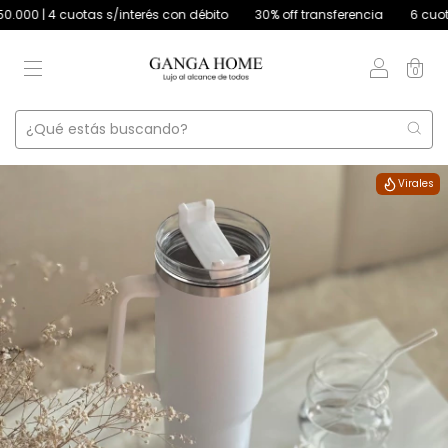
4 cuotas s/interés con débito
30% off transferencia
6 cuotas s/int
0
Virales