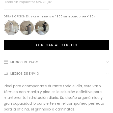
Precio sin impuestos
$24.781,82
OTRAS OPCIONES:
VASO TÉRMICO 1200 ML BLANCO GH-1604
MEDIOS DE PAGO
MEDIOS DE ENVÍO
Ideal para acompañarte durante todo el día, este vaso
térmico con manija y pico es la solución definitiva para
mantener tu hidratación diaria. Su diseño ergonómico y
gran capacidad lo convierten en el compañero perfecto
para la oficina, el gimnasio o caminatas.