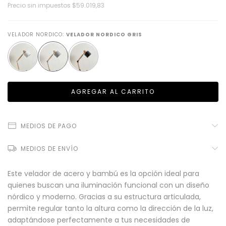
Precio sin impuestos
$59.019,83
VELADOR NORDICO:
VELADOR NORDICO GRIS
MEDIOS DE PAGO
MEDIOS DE ENVÍO
Este velador de acero y bambú es la opción ideal para
quienes buscan una iluminación funcional con un diseño
nórdico y moderno. Gracias a su estructura articulada,
permite regular tanto la altura como la dirección de la luz,
adaptándose perfectamente a tus necesidades de