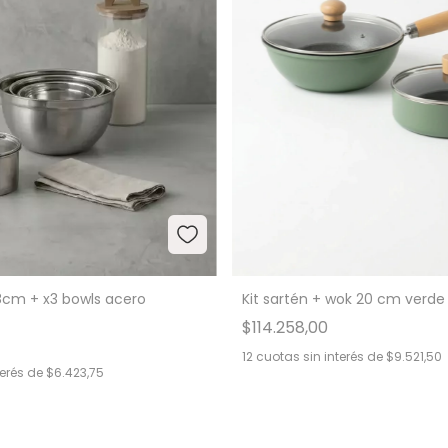
18cm + x3 bowls acero
Kit sartén + wok 20 cm verde
$114.258,00
12
cuotas sin interés de
$9.521,50
terés de
$6.423,75