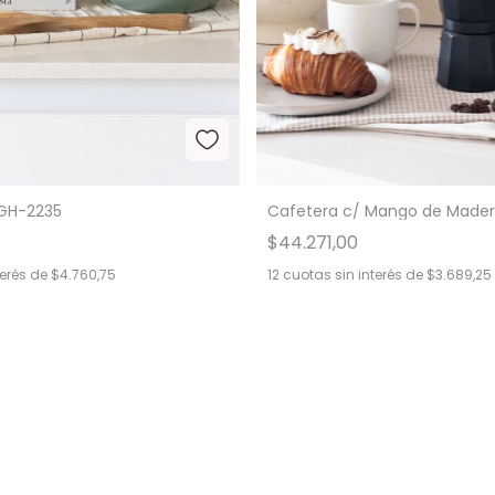
 GH-2235
Cafetera c/ Mango de Mader
$44.271,00
terés de
$4.760,75
12
cuotas sin interés de
$3.689,25