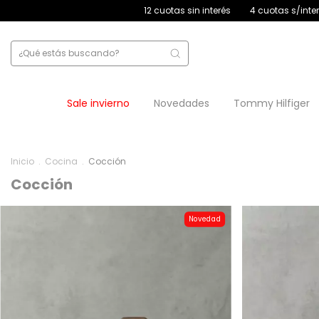
as sin interés
4 cuotas s/interés con débito
30% off transferencia
Sale invierno
Novedades
Tommy Hilfiger
Inicio
.
Cocina
.
Cocción
Cocción
Novedad