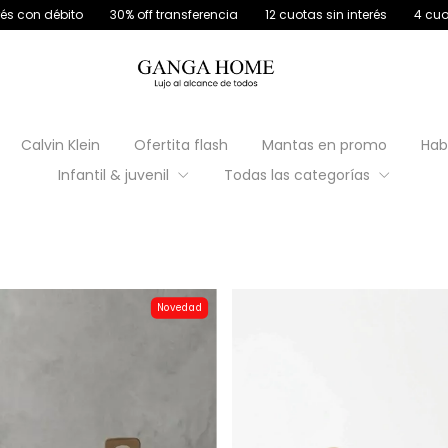
12 cuotas sin interés
4 cuotas s/interés con débito
30% off tran
Calvin Klein
Ofertita flash
Mantas en promo
Hab
Infantil & juvenil
Todas las categorías
Novedad