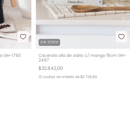
SIN STOCK
a GH-1793
Cacerola olla de vidrio c/ mango 15cm GH-
2497
$32.842,00
12
cuotas sin interés de
$2.736,83