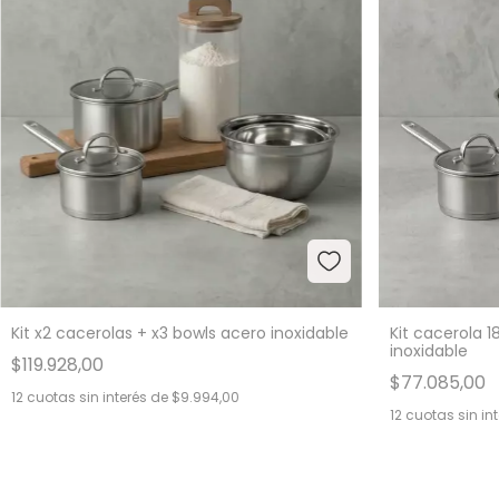
Kit x2 cacerolas + x3 bowls acero inoxidable
Kit cacerola 
inoxidable
$119.928,00
$77.085,00
12
cuotas sin interés de
$9.994,00
12
cuotas sin in