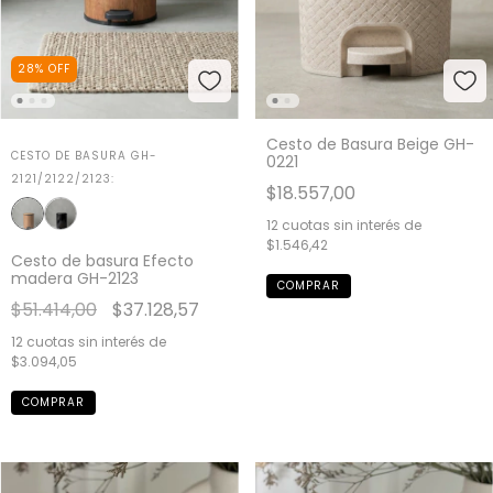
28
%
OFF
Cesto de Basura Beige GH-
CESTO DE BASURA GH-
0221
2121/2122/2123:
$18.557,00
12
cuotas sin interés de
$1.546,42
Cesto de basura Efecto
madera GH-2123
$51.414,00
$37.128,57
12
cuotas sin interés de
$3.094,05