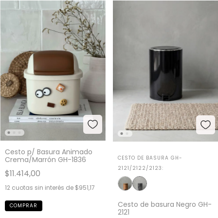
Cesto p/ Basura Animado
CESTO DE BASURA GH-
Crema/Marrón GH-1836
2121/2122/2123:
$11.414,00
12
cuotas sin interés de
$951,17
Cesto de basura Negro GH-
2121