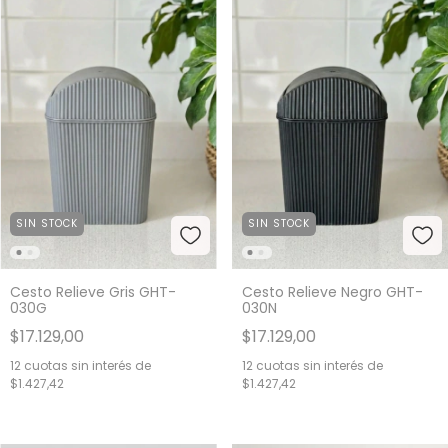
SIN STOCK
SIN STOCK
Cesto Relieve Gris GHT-
Cesto Relieve Negro GHT-
030G
030N
$17.129,00
$17.129,00
12
cuotas sin interés de
12
cuotas sin interés de
$1.427,42
$1.427,42