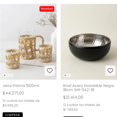
Novedad
Jarra Prisma 1500ml
Bowl Acero Inoxidable Negro
18cm GHI-1142-18
$44.271,00
$21.414,00
12
cuotas sin interés de
12
cuotas sin interés de
$3.689,25
$1.784,50