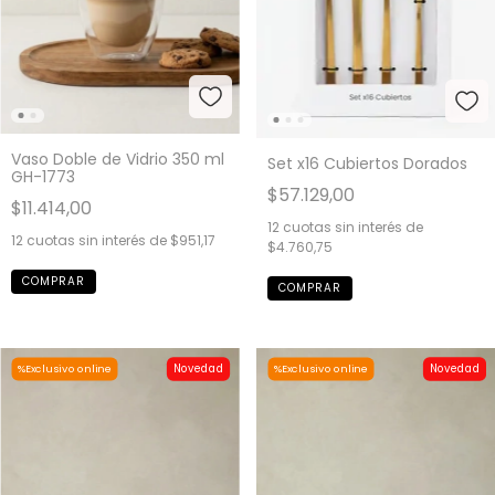
Vaso Doble de Vidrio 350 ml
Set x16 Cubiertos Dorados
GH-1773
$57.129,00
$11.414,00
12
cuotas sin interés de
12
cuotas sin interés de
$951,17
$4.760,75
Novedad
Novedad
%Exclusivo online
%Exclusivo online