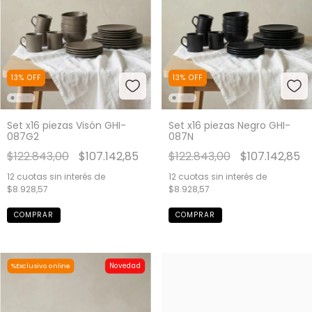
13
%
OFF
13
%
OFF
Set x16 piezas Visón GHI-
Set x16 piezas Negro GHI-
087G2
087N
$122.843,00
$107.142,85
$122.843,00
$107.142,85
12
cuotas sin interés de
12
cuotas sin interés de
$8.928,57
$8.928,57
Novedad
%Exclusivo online