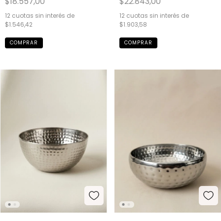
$18.557,00
$22.843,00
12
cuotas sin interés de
12
cuotas sin interés de
$1.546,42
$1.903,58