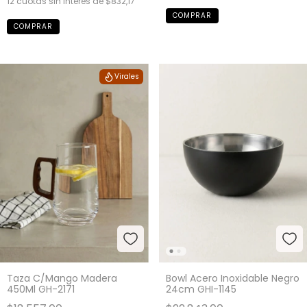
12
cuotas sin interés de
$832,17
Virales
Taza C/Mango Madera
Bowl Acero Inoxidable Negro
450Ml GH-2171
24cm GHI-1145