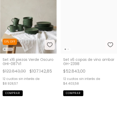
13
%
OFF
Set x16 piezas Verde Oscuro
Set x6 copas de vino ambar
GHI-087V1
GH-2398
$122.843,00
$107.142,85
$52.843,00
12
cuotas sin interés de
12
cuotas sin interés de
$8.928,57
$4.403,58