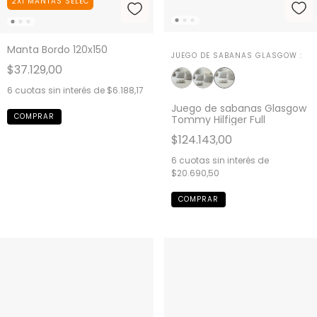
2X1 MANTAS SELEC
Manta Bordo 120x150
JUEGO DE SABANAS GLASGOW :
$37.129,00
6
cuotas sin interés de
$6.188,17
Juego de sabanas Glasgow
Tommy Hilfiger Full
$124.143,00
6
cuotas sin interés de
$20.690,50