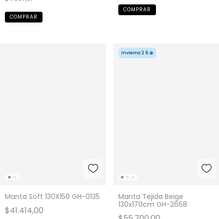
Invierno 26 ❄️
Manta Soft 130X150 GH-0135
Manta Tejida Beige
130x170cm GH-2668
$41.414,00
$55.700,00