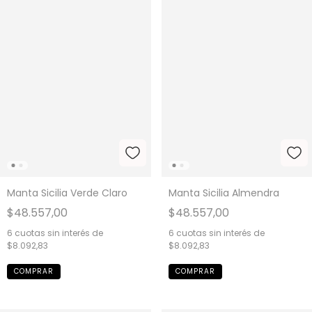
Manta Sicilia Verde Claro
Manta Sicilia Almendra
$48.557,00
$48.557,00
6
cuotas sin interés de
6
cuotas sin interés de
$8.092,83
$8.092,83