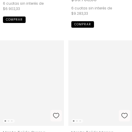
6
cuotas sin interés de
6
cuotas sin interés de
$6.902,33
$9.283,33