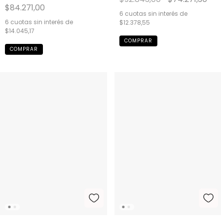
$84.271,00
6
cuotas sin interés de
6
cuotas sin interés de
$12.378,55
$14.045,17
COMPRAR
COMPRAR