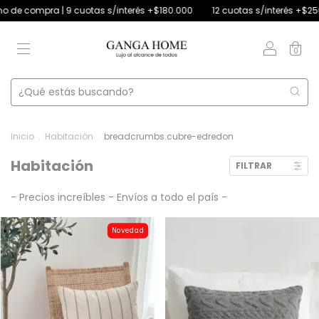
s s/interés +$180.000
12 cuotas s/interés +$250.000 | 4 cuotas s/inte
0
Inicio
.
Habitación
.
breadcrumbs.cubre-edredon
Habitación
FILTRAR
- Precios increíbles - Envíos a todo el país -
Novedad