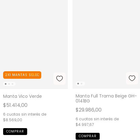
2X1 MANTAS SELEC
Manta Full Trama Beige GH-
Manta Vico Verde
0141BG
$51.414,00
$29.986,00
6
cuotas sin interés de
6
cuotas sin interés de
$8.569,00
$4.997,67