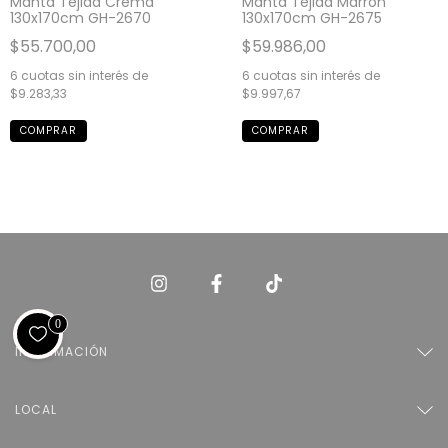
Manta Tejida Crema
Manta Tejida Marron
130x170cm GH-2670
130x170cm GH-2675
$55.700,00
$59.986,00
6
cuotas sin interés de
6
cuotas sin interés de
$9.283,33
$9.997,67
0
INFORMACIÓN
LOCAL