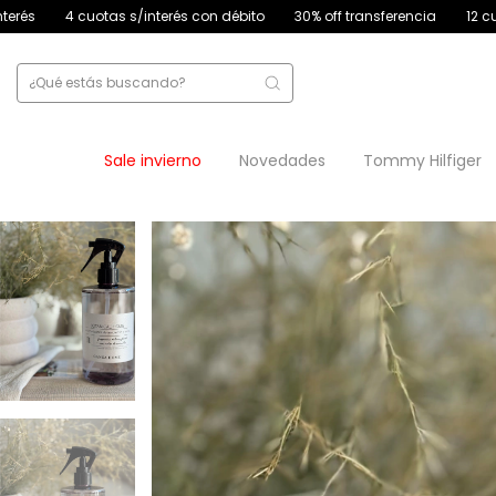
nterés con débito
30% off transferencia
12 cuotas sin interés
4 
Sale invierno
Novedades
Tommy Hilfiger