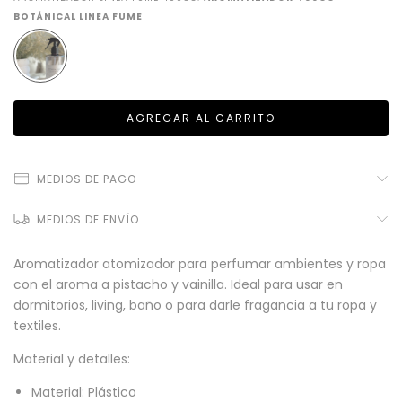
BOTÁNICAL LINEA FUME
MEDIOS DE PAGO
MEDIOS DE ENVÍO
Aromatizador atomizador para perfumar ambientes y ropa
con el aroma a pistacho y vainilla. Ideal para usar en
dormitorios, living, baño o para darle fragancia a tu ropa y
textiles.
Material y detalles:
Material: Plástico