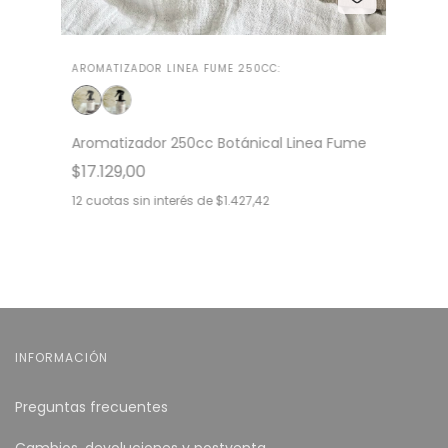
AROMATIZADOR LINEA FUME 250CC:
Aromatizador 250cc Botánical Linea Fume
$17.129,00
12
cuotas sin interés de
$1.427,42
INFORMACIÓN
Preguntas frecuentes