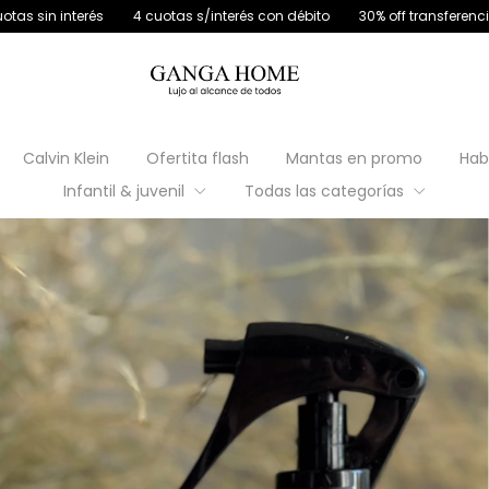
cuotas s/interés con débito
30% off transferencia
12 cuotas sin in
Calvin Klein
Ofertita flash
Mantas en promo
Hab
Infantil & juvenil
Todas las categorías