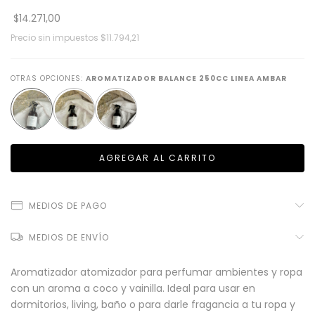
$14.271,00
Precio sin impuestos
$11.794,21
OTRAS OPCIONES:
AROMATIZADOR BALANCE 250CC LINEA AMBAR
MEDIOS DE PAGO
MEDIOS DE ENVÍO
Aromatizador atomizador para perfumar ambientes y ropa
con un aroma a coco y vainilla. Ideal para usar en
dormitorios, living, baño o para darle fragancia a tu ropa y