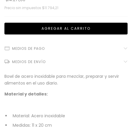
Precio sin impuestos
$11.794,21
MEDIOS DE PAGO
MEDIOS DE ENVÍO
Bowl de acero inoxidable para mezclar, preparar y servir
alimentos en el uso diario.
Material y detalles:
Material: Acero inoxidable
Medidas: 11 x 20 cm