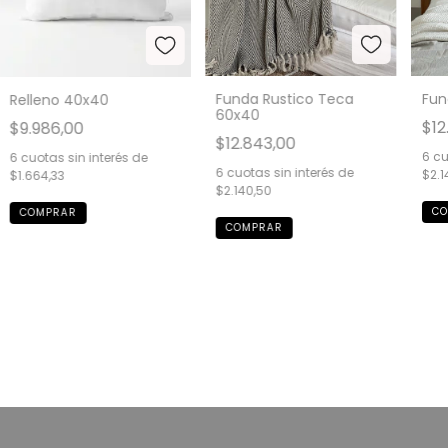
Funda Rustico Teca
Fun
Relleno 40x40
60x40
$12
$9.986,00
$12.843,00
6
cu
6
cuotas sin interés de
6
cuotas sin interés de
$2.1
$1.664,33
$2.140,50